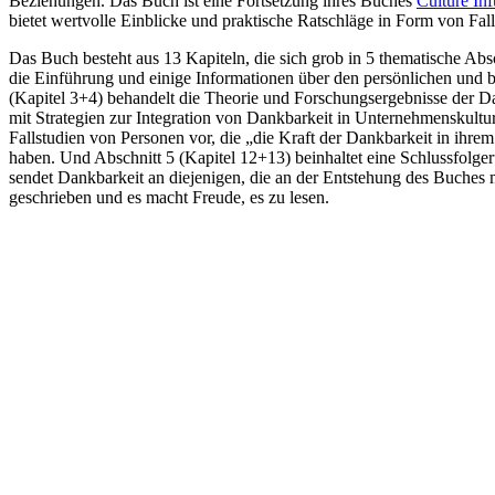
Beziehungen. Das Buch ist eine Fortsetzung ihres Buches
Culture Inf
bietet wertvolle Einblicke und praktische Ratschläge in Form von Fal
Das Buch besteht aus 13 Kapiteln, die sich grob in 5 thematische Absch
die Einführung und einige Informationen über den persönlichen und 
(Kapitel 3+4) behandelt die Theorie und Forschungsergebnisse der Dan
mit Strategien zur Integration von Dankbarkeit in Unternehmenskultur u
Fallstudien von Personen vor, die „die Kraft der Dankbarkeit in ihre
haben. Und Abschnitt 5 (Kapitel 12+13) beinhaltet eine Schlussfolg
sendet Dankbarkeit an diejenigen, die an der Entstehung des Buches m
geschrieben und es macht Freude, es zu lesen.