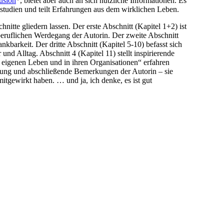
usion
*, bietet aber auch an sich nützliche Informationen. Es
lstudien und teilt Erfahrungen aus dem wirklichen Leben.
nitte gliedern lassen. Der erste Abschnitt (Kapitel 1+2) ist
beruflichen Werdegang der Autorin. Der zweite Abschnitt
kbarkeit. Der dritte Abschnitt (Kapitel 5-10) befasst sich
nd Alltag. Abschnitt 4 (Kapitel 11) stellt inspirierende
m eigenen Leben und in ihren Organisationen“ erfahren
erung und abschließende Bemerkungen der Autorin – sie
itgewirkt haben. … und ja, ich denke, es ist gut