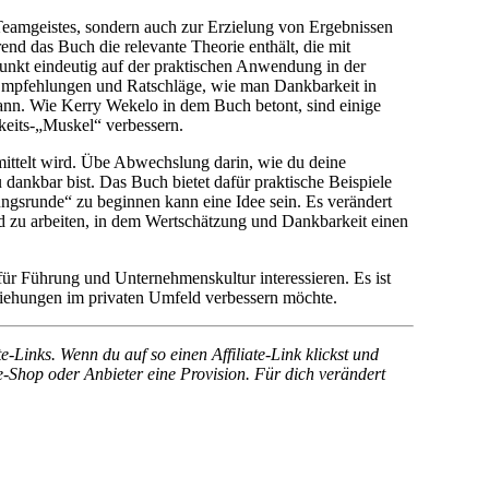
 Teamgeistes, sondern auch zur Erzielung von Ergebnissen
d das Buch die relevante Theorie enthält, die mit
punkt eindeutig auf der praktischen Anwendung in der
Empfehlungen und Ratschläge, wie man Dankbarkeit in
ann. Wie Kerry Wekelo in dem Buch betont, sind einige
keits-„Muskel“ verbessern.
rmittelt wird. Übe Abwechslung darin, wie du deine
 dankbar bist. Das Buch bietet dafür praktische Beispiele
ngsrunde“ zu beginnen kann eine Idee sein. Es verändert
 zu arbeiten, in dem Wertschätzung und Dankbarkeit einen
 für Führung und Unternehmenskultur interessieren. Es ist
eziehungen im privaten Umfeld verbessern möchte.
e-Links. Wenn du auf so einen Affiliate-Link klickst und
-Shop oder Anbieter eine Provision. Für dich verändert