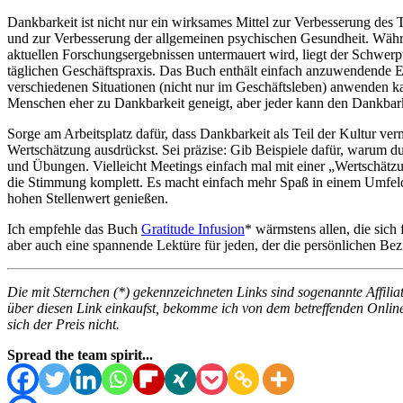
Dankbarkeit ist nicht nur ein wirksames Mittel zur Verbesserung des
und zur Verbesserung der allgemeinen psychischen Gesundheit. Währen
aktuellen Forschungsergebnissen untermauert wird, liegt der Schwer
täglichen Geschäftspraxis. Das Buch enthält einfach anzuwendende 
verschiedenen Situationen (nicht nur im Geschäftsleben) anwenden k
Menschen eher zu Dankbarkeit geneigt, aber jeder kann den Dankbar
Sorge am Arbeitsplatz dafür, dass Dankbarkeit als Teil der Kultur ve
Wertschätzung ausdrückst. Sei präzise: Gib Beispiele dafür, warum du
und Übungen. Vielleicht Meetings einfach mal mit einer „Wertschätzu
die Stimmung komplett. Es macht einfach mehr Spaß in einem Umfeld
hohen Stellenwert genießen.
Ich empfehle das Buch
Gratitude Infusion
* wärmstens allen, die sich
aber auch eine spannende Lektüre für jeden, der die persönlichen B
Die mit Sternchen (*) gekennzeichneten Links sind sogenannte Affiliat
über diesen Link einkaufst, bekomme ich von dem betreffenden Online
sich der Preis nicht.
Spread the team spirit...