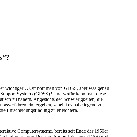
s“?
er wichtiger… Oft hört man von GDSS, aber was genau
n Support Systems (GDSS)? Und wofür kann man diese
isch zu nähern. Angesichts der Schwierigkeiten, die
dungsverfahren einhergehen, scheint es naheliegend zu
ie Entscheidungsfindung zu erleichtern.
teraktive Computersysteme, bereits seit Ende der 1950er
ie Definition von Decision Support Systems (DSS) und