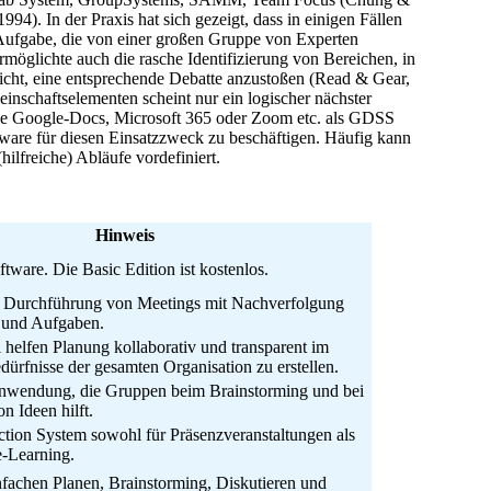
). In der Praxis hat sich gezeigt, dass in einigen Fällen
Aufgabe, die von einer großen Gruppe von Experten
rmöglichte auch die rasche Identifizierung von Bereichen, in
icht, eine entsprechende Debatte anzustoßen (Read & Gear,
nschaftselementen scheint nur ein logischer nächster
wie Google-Docs, Microsoft 365 oder Zoom etc. als GDSS
tware für diesen Einsatzzweck zu beschäftigen. Häufig kann
ilfreiche) Abläufe vordefiniert.
Hinweis
tware. Die Basic Edition ist kostenlos.
n Durchführung von Meetings mit Nachverfolgung
 und Aufgaben.
 helfen Planung kollaborativ und transparent im
dürfnisse der gesamten Organisation zu erstellen.
Anwendung, die Gruppen beim Brainstorming und bei
n Ideen hilft.
ction System sowohl für Präsenzveranstaltungen als
e-Learning.
fachen Planen, Brainstorming, Diskutieren und