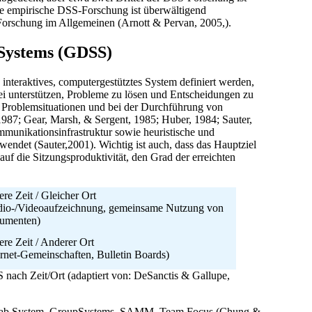
Die empirische DSS-Forschung ist überwältigend
S-Forschung im Allgemeinen (Arnott & Pervan, 2005,).
 Systems (GDSS)
nteraktives, computergestütztes System definiert werden,
ei unterstützen, Probleme zu lösen und Entscheidungen zu
 Problemsituationen und bei der Durchführung von
987; Gear, Marsh, & Sergent, 1985; Huber, 1984; Sauter,
munikationsinfrastruktur sowie heuristische und
endet (Sauter,2001). Wichtig ist auch, dass das Hauptziel
uf die Sitzungsproduktivität, den Grad der erreichten
re Zeit / Gleicher Ort
io-/Videoaufzeichnung, gemeinsame Nutzung von
umenten)
re Zeit / Anderer Ort
ernet-Gemeinschaften, Bulletin Boards)
 nach Zeit/Ort (adaptiert von: DeSanctis & Gallupe,
 Colab System, GroupSystems, SAMM, Team Focus (Chung &