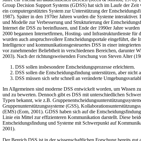
Group Decision Support Systems (GDSS) hat sich im Laufe der Zeit w
ein computergestütztes System zur Unterstützung der Entscheidungsf
1987). Später in den 1970er Jahren wurden die Systeme interaktiver
und Modelle zur Verbesserung und Strukturierung der Entscheidungsfi
Internet die DSS zu beeinflussen, und Ende der 1990er Jahre wurde
2000 begannen Internetfirmen, Hosting- und Infrastrukturdienste für
wurden auch anspruchsvollere Entscheidungsportale eingeführt, die 
Intelligence und kommunikationsgesteuertes DSS in einer integrier
vor zunehmender Beliebtheit in verschiedenen Bereichen, darunter Wi
2003). Nach der richtungsweisenden Forschung von Steven Alter (19
DSS sollen insbesondere Entscheidungsprozesse erleichtern.
DSS sollen die Entscheidungsfindung unterstützen, aber nicht a
DSS müssen sich sehr schnell an veränderte Umgebungsvariab
Im Allgemeinen sind moderne DSS entwickelt worden, um Wissen zu 
und zu bewerten. Dennoch gibt es DSS mit unterschiedlichen Schwer
Typen bekannt, wie z.B. Gruppenentscheidungsunterstützungssystem
Gruppenunterstützungssysteme (GSS), Kollaborationsunterstützungs
(EMS) (Eom, 2001). GDSS haben sich auf die Entscheidungsfindung/
Linie ein Mittel zur effizienteren Kommunikation darstellt. Diese b
Entscheidungsfindung und Systeme mit Schwerpunkt auf Kommunikat
2001).
Der Bereich DSS ist in der wissenschaftlichen Forschung bereits gut 