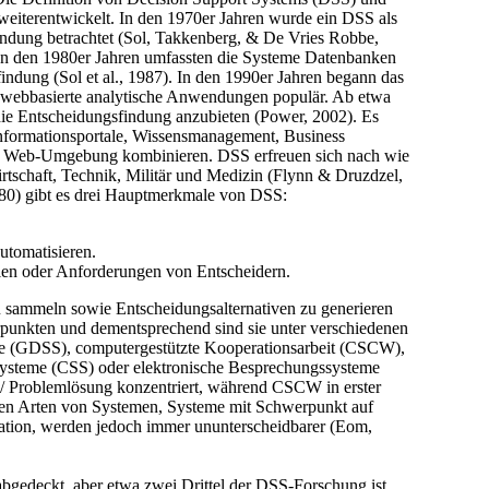
eiterentwickelt. In den 1970er Jahren wurde ein DSS als
indung betrachtet (Sol, Takkenberg, & De Vries Robbe,
. In den 1980er Jahren umfassten die Systeme Datenbanken
ndung (Sol et al., 1987). In den 1990er Jahren begann das
n webbasierte analytische Anwendungen populär. Ab etwa
 die Entscheidungsfindung anzubieten (Power, 2002). Es
Informationsportale, Wissensmanagement, Business
ten Web-Umgebung kombinieren. DSS erfreuen sich nach wie
rtschaft, Technik, Militär und Medizin (Flynn & Druzdzel,
80) gibt es drei Hauptmerkmale von DSS:
utomatisieren.
len oder Anforderungen von Entscheidern.
sammeln sowie Entscheidungsalternativen zu generieren
punkten und dementsprechend sind sie unter verschiedenen
e (GDSS), computergestützte Kooperationsarbeit (CSCW),
systeme (CSS) oder elektronische Besprechungssysteme
 Problemlösung konzentriert, während CSCW in erster
eiden Arten von Systemen, Systeme mit Schwerpunkt auf
ion, werden jedoch immer ununterscheidbarer (Eom,
abgedeckt, aber etwa zwei Drittel der DSS-Forschung ist