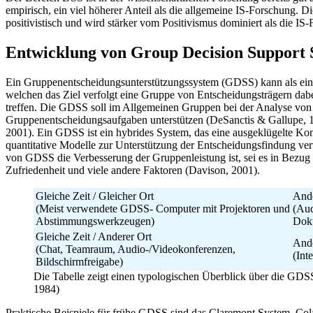
empirisch, ein viel höherer Anteil als die allgemeine IS-Forschung. 
positivistisch und wird stärker vom Positivismus dominiert als die I
Entwicklung von Group Decision Support
Ein Gruppenentscheidungsunterstützungssystem (GDSS) kann als ein i
welchen das Ziel verfolgt eine Gruppe von Entscheidungsträgern dab
treffen. Die GDSS soll im Allgemeinen Gruppen bei der Analyse von
Gruppenentscheidungsaufgaben unterstützen (DeSanctis & Gallupe, 1
2001). Ein GDSS ist ein hybrides System, das eine ausgeklügelte Kom
quantitative Modelle zur Unterstützung der Entscheidungsfindung verw
von GDSS die Verbesserung der Gruppenleistung ist, sei es in Bezug a
Zufriedenheit und viele andere Faktoren (Davison, 2001).
Gleiche Zeit / Gleicher Ort
Ande
(Meist verwendete GDSS- Computer mit Projektoren und
(Aud
Abstimmungswerkzeugen)
Dok
Gleiche Zeit / Anderer Ort
Ande
(Chat, Teamraum, Audio-/Videokonferenzen,
(Int
Bildschirmfreigabe)
Die Tabelle zeigt einen typologischen Überblick über die GDSS
1984)
Praktische Beispiele für frühe GDSS sind das Claremont System,