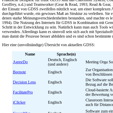
Geoffrey, n.d.) und Teamworker (Gear & Read, 1993; Read & Gear, 1994
der Einsatz von GDSS zweifellos nützlich war, um einer komplexen 
durchgeführt wurde, ein gewisses Maß an Struktur zu verleihen. Sie e
denen starke Meinungsverschiedenheiten bestanden, und machte es le
1994). Die Nutzung des Internets für GDSS in Kombination mit Gemei
Schritt in der Entwicklung zu sein. Natürlich kann man auch Tools 
verwenden. Allerdings kann es sinnvoll sein sich auch mit Spezialsof
man damit die Prozesse besser abbilden und es sind schon bestimmte (h
Hier eine (unvollständige) Übersicht von aktuellen GDSS:
Name
Sprache(n)
Deutsch, Englisch
AgreeDo
Meeting Orga Sof
(und andere)
Zur Organisatio
Beenote
Englisch
von Beschlüssen
Die Software soll
Decision Lens
Englisch
Bezug auf die Be
Cloud-basierte 
FacilitatePro
Englisch
der Bewertung vo
Classroom Intera
iClicker
Englisch
auch für Distanc
Software zum ein