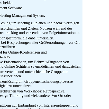
tscheiden.
ment Software
 Meeting Management System.
Lösung um Meeting zu planen und nachzuverfolgen.
gesordnungen und Zielen, Notizen während des
en tracking und versenden von Folgeinformationen.
onsplattform, die dabei unterstützt,
 bei Besprechungen aller Größenordnungen vor Ort
hzuführen.
l für Online-Konferenzen und
ozesse.
tive Präsentationen, um Echtzeit-Eingaben von
d Online-Schülern zu ermöglichen und darzustellen.
um verteilte und unterschiedliche Gruppen in
einzubeziehen.
enslösung um Gruppenentscheidungsprozesse
gital zu unterstützen.
urchfürhen von Workshops: Retrospektive,
esign Thinking und viele andere. Vor Ort oder
lattform zur Einbindung von Interessengruppen und