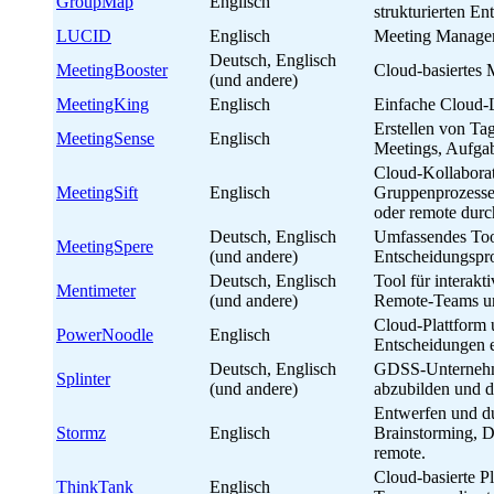
GroupMap
Englisch
strukturierten En
LUCID
Englisch
Meeting Manage
Deutsch, Englisch
MeetingBooster
Cloud-basiertes
(und andere)
MeetingKing
Englisch
Einfache Cloud-
Erstellen von Ta
MeetingSense
Englisch
Meetings, Aufgab
Cloud-Kollaborati
MeetingSift
Englisch
Gruppenprozesse
oder remote durc
Deutsch, Englisch
Umfassendes Too
MeetingSpere
(und andere)
Entscheidungspr
Deutsch, Englisch
Tool für interak
Mentimeter
(und andere)
Remote-Teams un
Cloud-Plattform 
PowerNoodle
Englisch
Entscheidungen 
Deutsch, Englisch
GDSS-Unternehm
Splinter
(und andere)
abzubilden und di
Entwerfen und d
Stormz
Englisch
Brainstorming, D
remote.
Cloud-basierte P
ThinkTank
Englisch